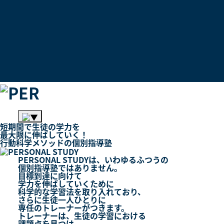
短期間
で
生徒
の
学力
を
最大限
に
伸ばしていく！
行動科学メソッド
の
個別指導塾
PERSONAL STUDYは、いわゆるふつうの
個別指導塾
ではありません。
目標到達に向けて
学力を伸ばしていくために
科学的な学習法を取り入れており、
さらに生徒一人ひとりに
専任のトレーナー
がつきます。
トレーナーは、生徒の学習における
課題点を見つけ、