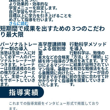
より
効果的・効率的
な
学習メニューを設定します。
自己学習もサポートし、
目標以上に学力を引き上げる
ことを
めざして指導を行います。
さらに読む
短期間で成果を出すための
3つ
のこだわ
り最大限
パーソナルトレー
高学歴講師陣
行動科学メソッド
ナー制の導入
による個別授
を導入
業
当塾は生徒一人に対
行動科学は、勉強の
して必ず一人のパー
「方法」と「継続」に
東大などの合格実
ソナルトレーナーが
焦点をあてます。すで
績を持つ指導のプ
つきます。トレーナ
に結果が証明されてい
ロによるマンツー
ーは目標達成のため
る有効な勉強法をもと
マン指導。基礎か
の強力なメンターと
に、トレーナーが目の
ら最難関に向けた
して、生徒一人一人
前の生徒に合わせて計
学習までお子様に
をサポートしていき
画を提案していきま
分かりやすく指導
ます。
す。
いたします。
指導実績
これまでの指導実績をインタビュー形式で掲載しており
ます。