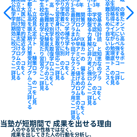
公立・
都
やり方
卒生
生・高
3~6年
1~3年
私立大
立・
と学習
難関校の
校生
生
生
学・医
私立
習慣の
合格を勝
中堅～
最難関
中学受
学部に
高校
定着を
ち得るた
最難関
校対策
験の基
向け短
を見
身につ
めにオン
校まで
プログ
盤であ
期間で
据え
け、学
ラインで
学校別
ラム
る認知
効果的
た定
校の補
自宅にい
に大学
また
力（計
に志望
期テ
習や先
ながら高
受験を
SAPIX
算・読
校に近
スト
取り学
いレベル
見据え
や早稲
解な
づける
対
習にも
の勉強を
た先取
田アカ
ど）と
プログ
策・
個別対
実現する
り（復
デミー
非認知
ラム
受験
応
徹底サポ
習）学
などの
力（思
このコ
対策
このコ
ートコー
習プロ
クラ
考力な
ースを
プロ
ースを
ス
グラム
ス・偏
ど）の
詳しく
グラ
詳しく
このコー
このコ
差値を
強化プ
見る
ム
見る
スを詳し
ースを
上げる
ログラ
この
く見る
詳しく
ための
ム
コー
見る
プログ
このコ
スを
ラムも
ースを
詳し
用意
詳しく
く見
このコ
見る
る
ースを
詳しく
見る
当塾が短期間で
成果を出せる理由
人のやる気や性格ではなく、
成果を出してきた人の行動を分析し、