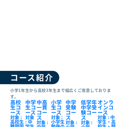
コース紹介
小学1年生から高校3年生まで幅広くご用意しておりま
す。
高校
中学
中高
小学
中学
低学年
オンラ
生コ
生コ
一貫
生コ
受験
中学受
インコ
ース
ース
コー
ース
コー
験コー
ース
ス
ス
ス
対象 :
対象
対象 :
対象 : 中
高校生
: 中
小学生
学生・高
対象 :
対象 :
対象 :
難関国
学生
勉強の
校生・既
中学
小学
小学