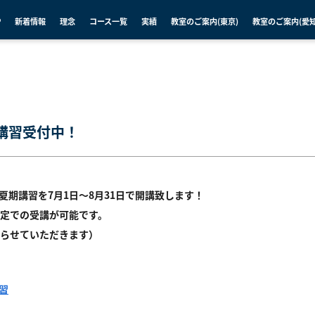
P
新着情報
理念
コース一覧
実績
教室のご案内(東京)
教室のご案内(愛知
講習受付中！
では、夏期講習を7月1日～8月31日で開講致します！
定での受講が可能です。
らせていただきます）
講習