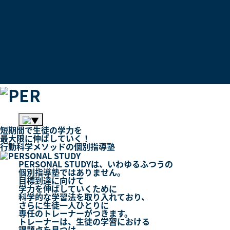
短期間
で
生徒
の
学力
を
最大限
に
伸ばしていく！
行動科学メソッド
の
個別指導塾
PERSONAL STUDYは、いわゆるふつうの
個別指導塾
ではありません。
目標到達に向けて
学力を伸ばしていくために
科学的な学習法を取り入れており、
さらに生徒一人ひとりに
専任のトレーナー
がつきます。
トレーナーは、生徒の学習における
課題点を見つけ、