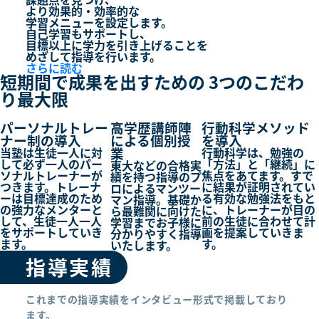
より
効果的・効率的
な
学習メニューを設定します。
自己学習もサポートし、
目標以上に学力を引き上げる
ことを
めざして指導を行います。
さらに読む
短期間で成果を出すための
3つ
のこだわ
り最大限
パーソナルトレー
高学歴講師陣
行動科学メソッド
ナー制の導入
による個別授
を導入
業
当塾は生徒一人に対
行動科学は、勉強の
して必ず一人のパー
「方法」と「継続」に
東大などの合格実
ソナルトレーナーが
焦点をあてます。すで
績を持つ指導のプ
つきます。トレーナ
に結果が証明されてい
ロによるマンツー
ーは目標達成のため
る有効な勉強法をもと
マン指導。基礎か
の強力なメンターと
に、トレーナーが目の
ら最難関に向けた
して、生徒一人一人
前の生徒に合わせて計
学習までお子様に
をサポートしていき
画を提案していきま
分かりやすく指導
ます。
す。
いたします。
指導実績
これまでの指導実績をインタビュー形式で掲載しており
ます。