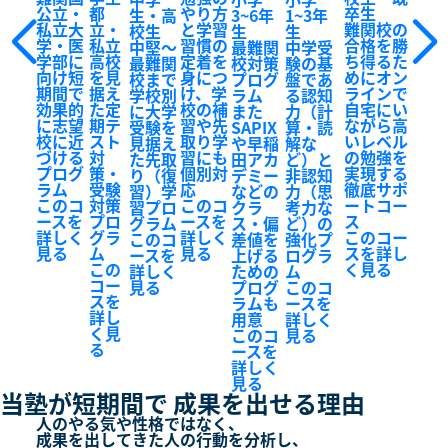
公立・
都
やり方
卒生
生・高
3~6年
1~3年
私立大
立・
と学習
難関校の
校生
生
生
学・医
私立
習慣の
合格を勝
中堅～
最難関
中学受
学部に
高校
定着を
ち得るた
最難関
校対策
験の基
向け短
を見
身につ
めにオン
校まで
プログ
盤であ
期間で
据え
け、学
ラインで
学校別
ラム
る認知
効果的
た定
校の補
自宅にい
に大学
また
力（計
に志望
期テ
習や先
ながら高
受験を
SAPIX
算・読
校に近
スト
取り学
いレベル
見据え
や早稲
解な
づける
対
習にも
の勉強を
た先取
田アカ
ど）と
プログ
策・
個別対
実現する
り（復
デミー
非認知
ラム
受験
応
徹底サポ
習）学
などの
力（思
このコ
対策
このコ
ートコー
習プロ
クラ
考力な
ースを
プロ
ースを
ス
グラム
ス・偏
ど）の
詳しく
グラ
詳しく
このコー
このコ
差値を
強化プ
見る
ム
見る
スを詳し
ースを
上げる
ログラ
この
く見る
詳しく
ための
ム
コー
見る
プログ
このコ
スを
ラムも
ースを
詳し
用意
詳しく
く見
このコ
見る
る
ースを
詳しく
見る
当塾が短期間で
成果を出せる理由
人のやる気や性格ではなく、
成果を出してきた人の行動を分析し、