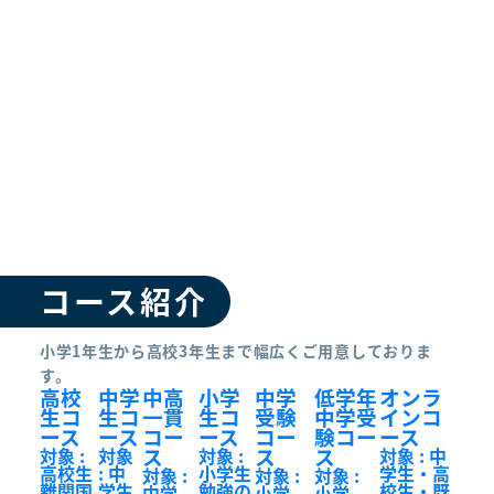
コース紹介
小学1年生から高校3年生まで幅広くご用意しておりま
す。
高校
中学
中高
小学
中学
低学年
オンラ
生コ
生コ
一貫
生コ
受験
中学受
インコ
ース
ース
コー
ース
コー
験コー
ース
ス
ス
ス
対象 :
対象
対象 :
対象 : 中
高校生
: 中
小学生
学生・高
対象 :
対象 :
対象 :
難関国
学生
勉強の
校生・既
中学
小学
小学