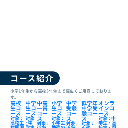
コース紹介
小学1年生から高校3年生まで幅広くご用意しておりま
す。
高校
中学
中高
小学
中学
低学年
オンラ
生コ
生コ
一貫
生コ
受験
中学受
インコ
ース
ース
コー
ース
コー
験コー
ース
ス
ス
ス
対象 :
対象
対象 :
対象 : 中
高校生
: 中
小学生
学生・高
対象 :
対象 :
対象 :
難関国
学生
勉強の
校生・既
中学
小学
小学