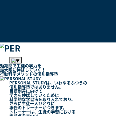
短期間
で
生徒
の
学力
を
最大限
に
伸ばしていく！
行動科学メソッド
の
個別指導塾
PERSONAL STUDYは、いわゆるふつうの
個別指導塾
ではありません。
目標到達に向けて
学力を伸ばしていくために
科学的な学習法を取り入れており、
さらに生徒一人ひとりに
専任のトレーナー
がつきます。
トレーナーは、生徒の学習における
課題点を見つけ、