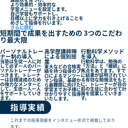
より
効果的・効率的
な
学習メニューを設定します。
自己学習もサポートし、
目標以上に学力を引き上げる
ことを
めざして指導を行います。
さらに読む
短期間で成果を出すための
3つ
のこだわ
り最大限
パーソナルトレー
高学歴講師陣
行動科学メソッド
ナー制の導入
による個別授
を導入
業
当塾は生徒一人に対
行動科学は、勉強の
して必ず一人のパー
「方法」と「継続」に
東大などの合格実
ソナルトレーナーが
焦点をあてます。すで
績を持つ指導のプ
つきます。トレーナ
に結果が証明されてい
ロによるマンツー
ーは目標達成のため
る有効な勉強法をもと
マン指導。基礎か
の強力なメンターと
に、トレーナーが目の
ら最難関に向けた
して、生徒一人一人
前の生徒に合わせて計
学習までお子様に
をサポートしていき
画を提案していきま
分かりやすく指導
ます。
す。
いたします。
指導実績
これまでの指導実績をインタビュー形式で掲載しており
ます。