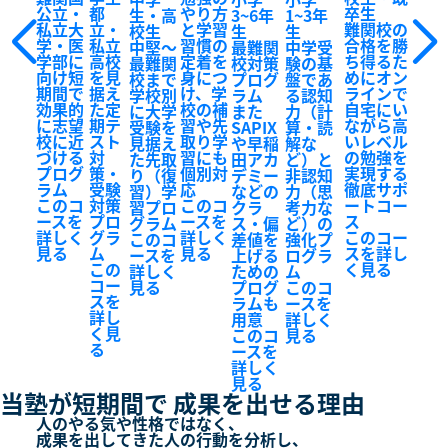
公立・
都
やり方
卒生
生・高
3~6年
1~3年
私立大
立・
と学習
難関校の
校生
生
生
学・医
私立
習慣の
合格を勝
中堅～
最難関
中学受
学部に
高校
定着を
ち得るた
最難関
校対策
験の基
向け短
を見
身につ
めにオン
校まで
プログ
盤であ
期間で
据え
け、学
ラインで
学校別
ラム
る認知
効果的
た定
校の補
自宅にい
に大学
また
力（計
に志望
期テ
習や先
ながら高
受験を
SAPIX
算・読
校に近
スト
取り学
いレベル
見据え
や早稲
解な
づける
対
習にも
の勉強を
た先取
田アカ
ど）と
プログ
策・
個別対
実現する
り（復
デミー
非認知
ラム
受験
応
徹底サポ
習）学
などの
力（思
このコ
対策
このコ
ートコー
習プロ
クラ
考力な
ースを
プロ
ースを
ス
グラム
ス・偏
ど）の
詳しく
グラ
詳しく
このコー
このコ
差値を
強化プ
見る
ム
見る
スを詳し
ースを
上げる
ログラ
この
く見る
詳しく
ための
ム
コー
見る
プログ
このコ
スを
ラムも
ースを
詳し
用意
詳しく
く見
このコ
見る
る
ースを
詳しく
見る
当塾が短期間で
成果を出せる理由
人のやる気や性格ではなく、
成果を出してきた人の行動を分析し、