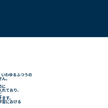
Yは、いわゆるふつうの
せん。
めに
入れており、
に
きます。
学習における