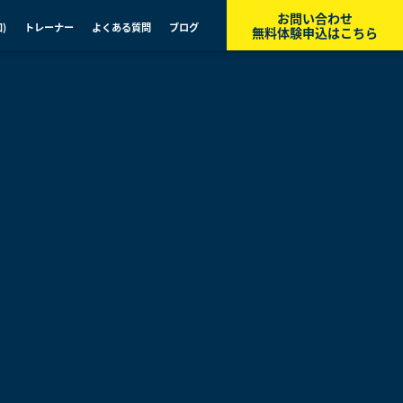
お問い合わせ
)
トレーナー
よくある質問
ブログ
無料体験申込はこちら