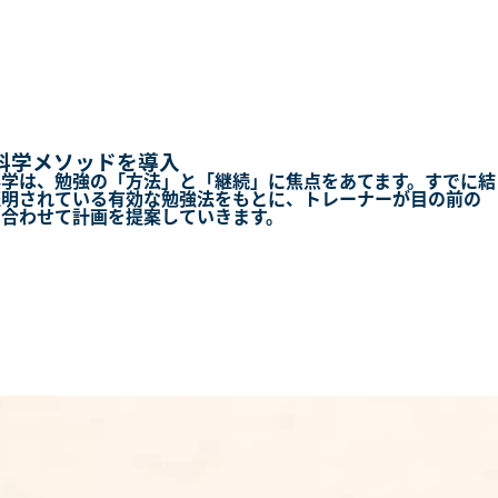
科学メソッドを導入
科学は、勉強の「方法」と「継続」に焦点をあてます。すでに結
証明されている有効な勉強法をもとに、トレーナーが目の前の
に合わせて計画を提案していきます。