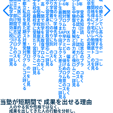
公立・
都
やり方
卒生
生・高
3~6年
1~3年
私立大
立・
と学習
難関校の
校生
生
生
学・医
私立
習慣の
合格を勝
中堅～
最難関
中学受
学部に
高校
定着を
ち得るた
最難関
校対策
験の基
向け短
を見
身につ
めにオン
校まで
プログ
盤であ
期間で
据え
け、学
ラインで
学校別
ラム
る認知
効果的
た定
校の補
自宅にい
に大学
また
力（計
に志望
期テ
習や先
ながら高
受験を
SAPIX
算・読
校に近
スト
取り学
いレベル
見据え
や早稲
解な
づける
対
習にも
の勉強を
た先取
田アカ
ど）と
プログ
策・
個別対
実現する
り（復
デミー
非認知
ラム
受験
応
徹底サポ
習）学
などの
力（思
このコ
対策
このコ
ートコー
習プロ
クラ
考力な
ースを
プロ
ースを
ス
グラム
ス・偏
ど）の
詳しく
グラ
詳しく
このコー
このコ
差値を
強化プ
見る
ム
見る
スを詳し
ースを
上げる
ログラ
この
く見る
詳しく
ための
ム
コー
見る
プログ
このコ
スを
ラムも
ースを
詳し
用意
詳しく
く見
このコ
見る
る
ースを
詳しく
見る
当塾が短期間で
成果を出せる理由
人のやる気や性格ではなく、
成果を出してきた人の行動を分析し、