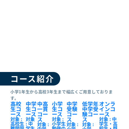
コース紹介
小学1年生から高校3年生まで幅広くご用意しておりま
す。
高校
中学
中高
小学
中学
低学年
オンラ
生コ
生コ
一貫
生コ
受験
中学受
インコ
ース
ース
コー
ース
コー
験コー
ース
ス
ス
ス
対象 :
対象
対象 :
対象 : 中
高校生
: 中
小学生
学生・高
対象 :
対象 :
対象 :
難関国
学生
勉強の
校生・既
中学
小学
小学