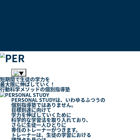
短期間
で
生徒
の
学力
を
最大限
に
伸ばしていく！
行動科学メソッド
の
個別指導塾
PERSONAL STUDYは、いわゆるふつうの
個別指導塾
ではありません。
目標到達に向けて
学力を伸ばしていくために
科学的な学習法を取り入れており、
さらに生徒一人ひとりに
専任のトレーナー
がつきます。
トレーナーは、生徒の学習における
課題点を見つけ、