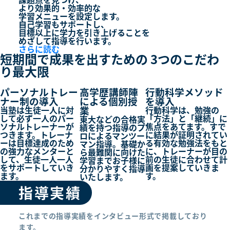
より
効果的・効率的
な
学習メニューを設定します。
自己学習もサポートし、
目標以上に学力を引き上げる
ことを
めざして指導を行います。
さらに読む
短期間で成果を出すための
3つ
のこだわ
り最大限
パーソナルトレー
高学歴講師陣
行動科学メソッド
ナー制の導入
による個別授
を導入
業
当塾は生徒一人に対
行動科学は、勉強の
して必ず一人のパー
「方法」と「継続」に
東大などの合格実
ソナルトレーナーが
焦点をあてます。すで
績を持つ指導のプ
つきます。トレーナ
に結果が証明されてい
ロによるマンツー
ーは目標達成のため
る有効な勉強法をもと
マン指導。基礎か
の強力なメンターと
に、トレーナーが目の
ら最難関に向けた
して、生徒一人一人
前の生徒に合わせて計
学習までお子様に
をサポートしていき
画を提案していきま
分かりやすく指導
ます。
す。
いたします。
指導実績
これまでの指導実績をインタビュー形式で掲載しており
ます。