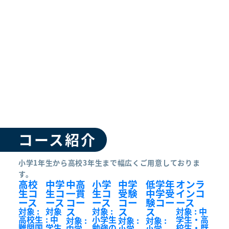
コース紹介
小学1年生から高校3年生まで幅広くご用意しておりま
す。
高校
中学
中高
小学
中学
低学年
オンラ
生コ
生コ
一貫
生コ
受験
中学受
インコ
ース
ース
コー
ース
コー
験コー
ース
ス
ス
ス
対象 :
対象
対象 :
対象 : 中
高校生
: 中
小学生
学生・高
対象 :
対象 :
対象 :
難関国
学生
勉強の
校生・既
中学
小学
小学