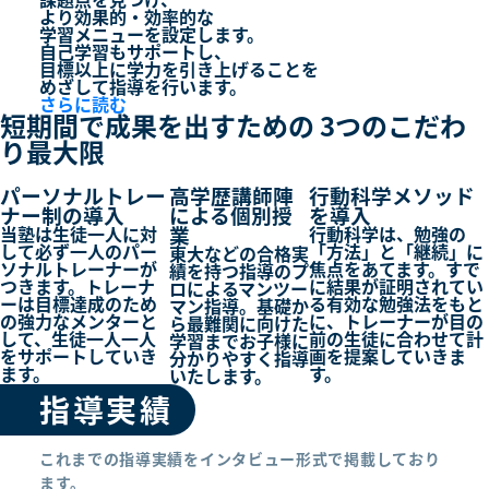
より
効果的・効率的
な
学習メニューを設定します。
自己学習もサポートし、
目標以上に学力を引き上げる
ことを
めざして指導を行います。
さらに読む
短期間で成果を出すための
3つ
のこだわ
り最大限
パーソナルトレー
高学歴講師陣
行動科学メソッド
ナー制の導入
による個別授
を導入
業
当塾は生徒一人に対
行動科学は、勉強の
して必ず一人のパー
「方法」と「継続」に
東大などの合格実
ソナルトレーナーが
焦点をあてます。すで
績を持つ指導のプ
つきます。トレーナ
に結果が証明されてい
ロによるマンツー
ーは目標達成のため
る有効な勉強法をもと
マン指導。基礎か
の強力なメンターと
に、トレーナーが目の
ら最難関に向けた
して、生徒一人一人
前の生徒に合わせて計
学習までお子様に
をサポートしていき
画を提案していきま
分かりやすく指導
ます。
す。
いたします。
指導実績
これまでの指導実績をインタビュー形式で掲載しており
ます。