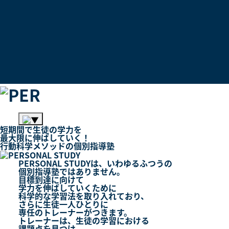
短期間
で
生徒
の
学力
を
最大限
に
伸ばしていく！
行動科学メソッド
の
個別指導塾
PERSONAL STUDYは、いわゆるふつうの
個別指導塾
ではありません。
目標到達に向けて
学力を伸ばしていくために
科学的な学習法を取り入れており、
さらに生徒一人ひとりに
専任のトレーナー
がつきます。
トレーナーは、生徒の学習における
課題点を見つけ、