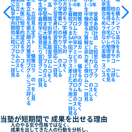
公立・
都
やり方
卒生
生・高
3~6年
1~3年
私立大
立・
と学習
難関校の
校生
生
生
学・医
私立
習慣の
合格を勝
中堅～
最難関
中学受
学部に
高校
定着を
ち得るた
最難関
校対策
験の基
向け短
を見
身につ
めにオン
校まで
プログ
盤であ
期間で
据え
け、学
ラインで
学校別
ラム
る認知
効果的
た定
校の補
自宅にい
に大学
また
力（計
に志望
期テ
習や先
ながら高
受験を
SAPIX
算・読
校に近
スト
取り学
いレベル
見据え
や早稲
解な
づける
対
習にも
の勉強を
た先取
田アカ
ど）と
プログ
策・
個別対
実現する
り（復
デミー
非認知
ラム
受験
応
徹底サポ
習）学
などの
力（思
このコ
対策
このコ
ートコー
習プロ
クラ
考力な
ースを
プロ
ースを
ス
グラム
ス・偏
ど）の
詳しく
グラ
詳しく
このコー
このコ
差値を
強化プ
見る
ム
見る
スを詳し
ースを
上げる
ログラ
この
く見る
詳しく
ための
ム
コー
見る
プログ
このコ
スを
ラムも
ースを
詳し
用意
詳しく
く見
このコ
見る
る
ースを
詳しく
見る
当塾が短期間で
成果を出せる理由
人のやる気や性格ではなく、
成果を出してきた人の行動を分析し、