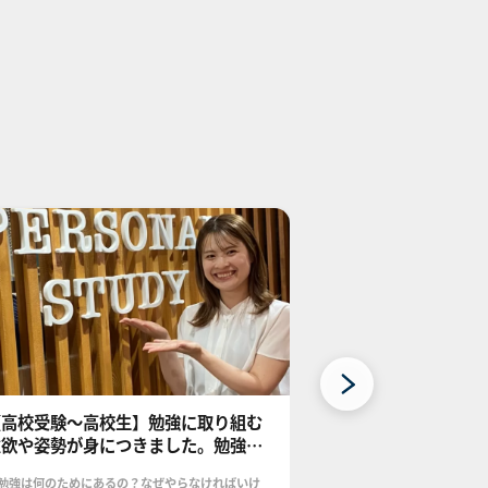
【高校受験～高校生】勉強に取り組む
【中～高校生】1
意欲や姿勢が身につきました。勉強に
が上がった子はい
取り組む意欲や姿勢が身につきまし
なに成績が上がっ
勉強は何のためにあるの？なぜやらなければいけ
「1学期→2学期でこん