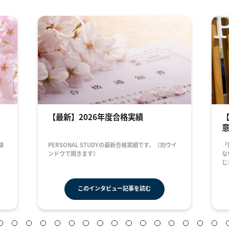
【最新】2026年度合格実績
験
PERSONAL STUDYの最新合格実績です。（別ウイ
「
。
ンドウで開きます）
な
じ
このインタビュー記事を読む