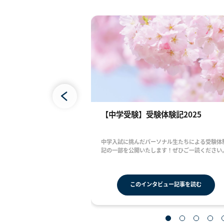
声2025
【中学受験】受験体験記2025
ル生たちの保護者様から
中学入試に挑んだパーソナル生たちによる受験体
の一部を公開いたしま
記の一部を公開いたします！ぜひご一読ください
ー記事を読む
このインタビュー記事を読む