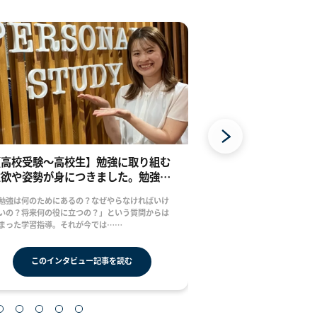
【高校受験～高校生】勉強に取り組む
【中～高校生】1
意欲や姿勢が身につきました。勉強に
が上がった子はい
取り組む意欲や姿勢が身につきまし
なに成績が上がっ
勉強は何のためにあるの？なぜやらなければいけ
「1学期→2学期でこん
た。
いの？将来何の役に立つの？」という質問からは
い」そう学校の先生に言
まった学習指導。それが今では……
このインタビュー記事を読む
このインタ