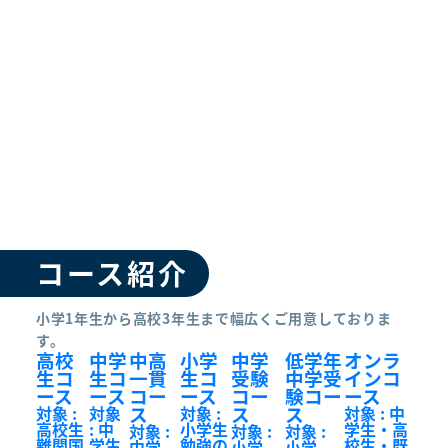
コース紹介
小学1年生から高校3年生まで幅広くご用意しておりま
す。
高校
中学
中高
小学
中学
低学年
オンラ
生コ
生コ
一貫
生コ
受験
中学受
インコ
ース
ース
コー
ース
コー
験コー
ース
ス
ス
ス
対象 :
対象
対象 :
対象 : 中
高校生
: 中
小学生
学生・高
対象 :
対象 :
対象 :
難関国
学生
勉強の
校生・既
中学
小学
小学