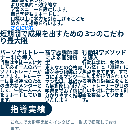
より
効果的・効率的
な
学習メニューを設定します。
自己学習もサポートし、
目標以上に学力を引き上げる
ことを
めざして指導を行います。
さらに読む
短期間で成果を出すための
3つ
のこだわ
り最大限
パーソナルトレー
高学歴講師陣
行動科学メソッド
ナー制の導入
による個別授
を導入
業
当塾は生徒一人に対
行動科学は、勉強の
して必ず一人のパー
「方法」と「継続」に
東大などの合格実
ソナルトレーナーが
焦点をあてます。すで
績を持つ指導のプ
つきます。トレーナ
に結果が証明されてい
ロによるマンツー
ーは目標達成のため
る有効な勉強法をもと
マン指導。基礎か
の強力なメンターと
に、トレーナーが目の
ら最難関に向けた
して、生徒一人一人
前の生徒に合わせて計
学習までお子様に
をサポートしていき
画を提案していきま
分かりやすく指導
ます。
す。
いたします。
指導実績
これまでの指導実績をインタビュー形式で掲載しており
ます。