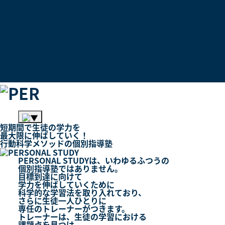
短期間
で
生徒
の
学力
を
最大限
に
伸ばしていく！
行動科学メソッド
の
個別指導塾
PERSONAL STUDYは、いわゆるふつうの
個別指導塾
ではありません。
目標到達に向けて
学力を伸ばしていくために
科学的な学習法を取り入れており、
さらに生徒一人ひとりに
専任のトレーナー
がつきます。
トレーナーは、生徒の学習における
課題点を見つけ、