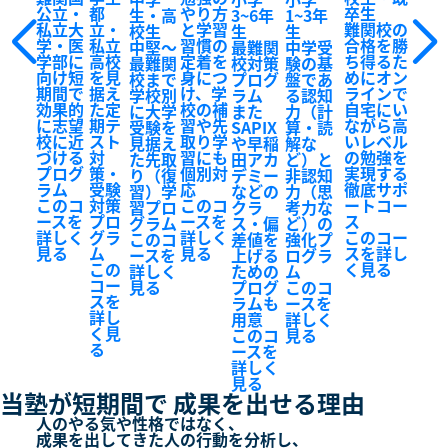
公立・
都
やり方
卒生
生・高
3~6年
1~3年
私立大
立・
と学習
難関校の
校生
生
生
学・医
私立
習慣の
合格を勝
中堅～
最難関
中学受
学部に
高校
定着を
ち得るた
最難関
校対策
験の基
向け短
を見
身につ
めにオン
校まで
プログ
盤であ
期間で
据え
け、学
ラインで
学校別
ラム
る認知
効果的
た定
校の補
自宅にい
に大学
また
力（計
に志望
期テ
習や先
ながら高
受験を
SAPIX
算・読
校に近
スト
取り学
いレベル
見据え
や早稲
解な
づける
対
習にも
の勉強を
た先取
田アカ
ど）と
プログ
策・
個別対
実現する
り（復
デミー
非認知
ラム
受験
応
徹底サポ
習）学
などの
力（思
このコ
対策
このコ
ートコー
習プロ
クラ
考力な
ースを
プロ
ースを
ス
グラム
ス・偏
ど）の
詳しく
グラ
詳しく
このコー
このコ
差値を
強化プ
見る
ム
見る
スを詳し
ースを
上げる
ログラ
この
く見る
詳しく
ための
ム
コー
見る
プログ
このコ
スを
ラムも
ースを
詳し
用意
詳しく
く見
このコ
見る
る
ースを
詳しく
見る
当塾が短期間で
成果を出せる理由
人のやる気や性格ではなく、
成果を出してきた人の行動を分析し、